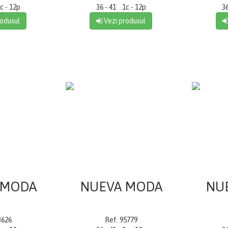
c - 12p
36 - 41 1c - 12p
3
odusul
Vezi produsul
 MODA
NUEVA MODA
NU
3626
Ref. 95779