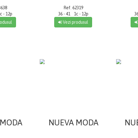
3638
Ref. 62319
c - 12p
36 - 41 1c - 12p
3
odusul
Vezi produsul
 MODA
NUEVA MODA
NU