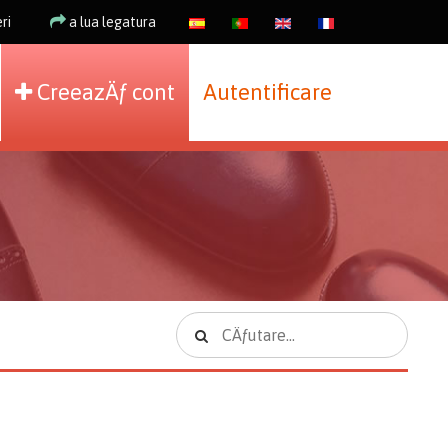
ri
a lua legatura
CreeazÄƒ cont
Autentificare