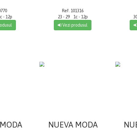
0770
Ref. 101316
c - 12p
23 - 29 1c - 12p
3
odusul
Vezi produsul
 MODA
NUEVA MODA
NU