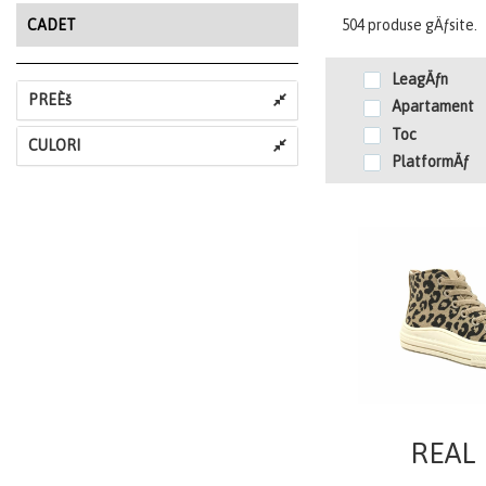
CADET
504 produse gÄƒsite.
LeagÄƒn
PREÈš
Apartament
Toc
CULORI
PlatformÄƒ
REAL 