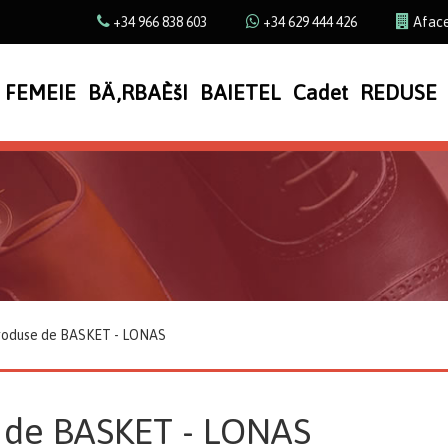
+34 966 838 603
+34 629 444 426
Aface
FEMEIE
BÄ‚RBAÈšI
BAIETEL
Cadet
REDUSE
roduse de BASKET - LONAS
 de BASKET - LONAS