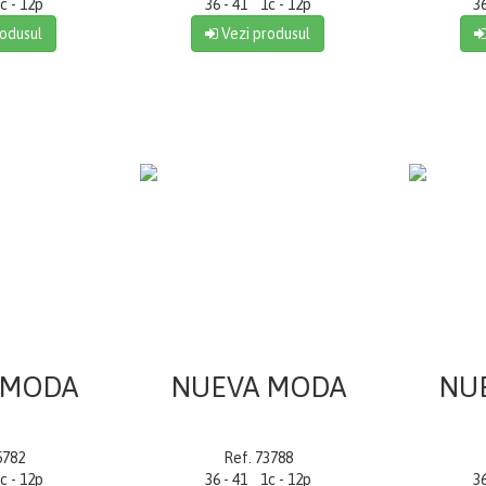
c - 12p
36 - 41 1c - 12p
3
odusul
Vezi produsul
 MODA
NUEVA MODA
NU
5782
Ref. 73788
c - 12p
36 - 41 1c - 12p
3