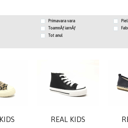
Primavara vara
Piel
ToamnÄƒ iarnÄƒ
Fabr
Tot anul
KIDS
REAL KIDS
R