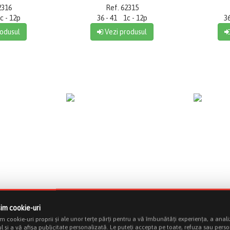
2316
Ref. 62315
c - 12p
36 - 41 1c - 12p
3
odusul
Vezi produsul
 MODA
NUEVA MODA
NU
im cookie-uri
m cookie-uri proprii și ale unor terțe părți pentru a vă îmbunătăți experiența, a anal
ul și a vă afișa publicitate personalizată. Le puteți accepta pe toate, refuza sau pers